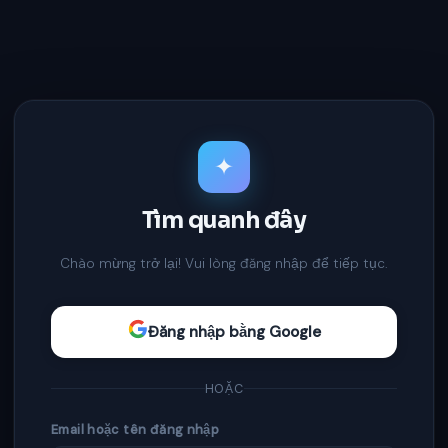
✦
Tìm quanh đây
Chào mừng trở lại! Vui lòng đăng nhập để tiếp tục.
Đăng nhập bằng Google
HOẶC
Email hoặc tên đăng nhập