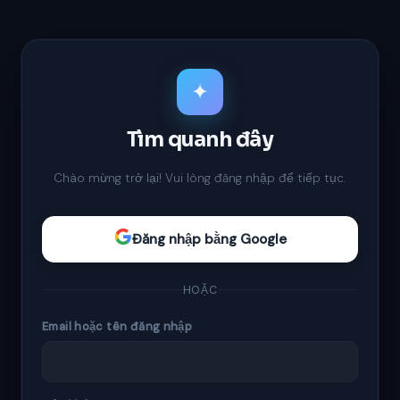
✦
Tìm quanh đây
Chào mừng trở lại! Vui lòng đăng nhập để tiếp tục.
Đăng nhập bằng Google
HOẶC
Email hoặc tên đăng nhập