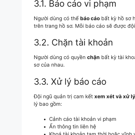
3.1. Báo cáo vi phạm
Người dùng có thể
báo cáo
bất kỳ hồ sơ 
trên trang hồ sơ. Mỗi báo cáo sẽ được đội
3.2. Chặn tài khoản
Người dùng có quyền
chặn
bất kỳ tài kho
sơ của nhau.
3.3. Xử lý báo cáo
Đội ngũ quản trị cam kết
xem xét và xử l
lý bao gồm:
Cảnh cáo tài khoản vi phạm
Ẩn thông tin liên hệ
Khoá tài khoản tạm thời hoặc vĩnh 