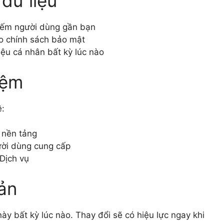
 dữ liệu
 kiếm người dùng gần bạn
o chính sách bảo mật
iệu cá nhân bất kỳ lúc nào
iệm
ề:
 nền tảng
ười dùng cung cấp
 Dịch vụ
oản
y bất kỳ lúc nào. Thay đổi sẽ có hiệu lực ngay khi