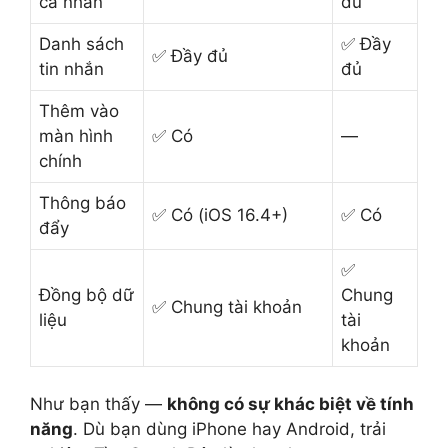
cá nhân
đủ
Danh sách
✅ Đầy
✅ Đầy đủ
tin nhắn
đủ
Thêm vào
màn hình
✅ Có
—
chính
Thông báo
✅ Có (iOS 16.4+)
✅ Có
đẩy
✅
Đồng bộ dữ
Chung
✅ Chung tài khoản
liệu
tài
khoản
Như bạn thấy —
không có sự khác biệt về tính
năng
. Dù bạn dùng iPhone hay Android, trải