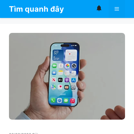
Chuyển
Tìm quanh đây
Menu
đến
nội
dung