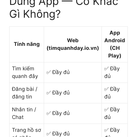
Dùng App — Có Khác
Gì Không?
App
Web
Android
Tính năng
(timquanhday.io.vn)
(CH
Play)
Tìm kiếm
✅ Đầy
✅ Đầy đủ
quanh đây
đủ
Đăng bài /
✅ Đầy
✅ Đầy đủ
đăng tin
đủ
Nhắn tin /
✅ Đầy
✅ Đầy đủ
Chat
đủ
Trang hồ sơ
✅ Đầy
✅ Đầy đủ